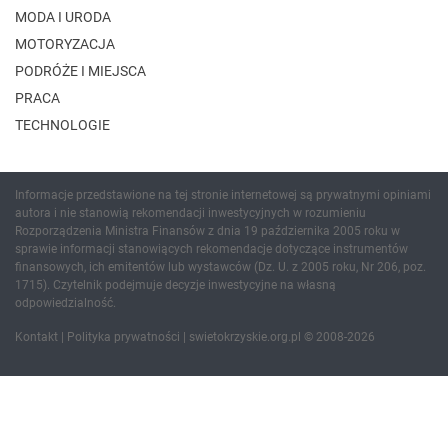
MODA I URODA
MOTORYZACJA
PODRÓŻE I MIEJSCA
PRACA
TECHNOLOGIE
Informacje przedstawione na tej stronie internetowej są prywatnymi opiniami
autora i nie stanowią rekomendacji inwestycyjnych w rozumieniu
Rozporządzenia Ministra Finansów z dnia 19 października 2005 roku w
sprawie informacji stanowiących rekomendacje dotyczące instrumentów
finansowych, ich emitentów lub wystawców (Dz. U. z 2005 roku, Nr 206, poz.
1715). Czytelnik podejmuje decyzje inwestycyjne na własną
odpowiedzialność.
Kontakt
|
Polityka prywatności
| swietokrzyskie.org.pl © 2008-2026