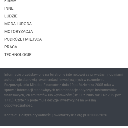
FIRMA
INNE
LUDZIE
MODA I URODA
MOTORYZACJA
PODRÓŻE I MIEJSCA
PRACA
TECHNOLOGIE
Informacje przedstawione na tej stronie internetowej są prywatnymi opiniami
autora i nie stanowią rekomendacji inwestycyjnych w rozumieniu
Rozporządzenia Ministra Finansów z dnia 19 października 2005 roku w
sprawie informacji stanowiących rekomendacje dotyczące instrumentów
finansowych, ich emitentów lub wystawców (Dz. U. z 2005 roku, Nr 206, poz.
1715). Czytelnik podejmuje decyzje inwestycyjne na własną
odpowiedzialność.
Kontakt
|
Polityka prywatności
| swietokrzyskie.org.pl © 2008-2026