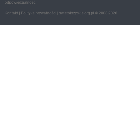
odpowiedzialność.
Kontakt
|
Polityka prywatności
| swietokrzyskie.org.pl © 2008-2026