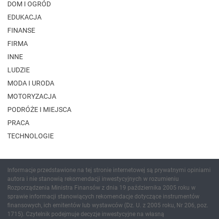
DOM I OGRÓD
EDUKACJA
FINANSE
FIRMA
INNE
LUDZIE
MODA I URODA
MOTORYZACJA
PODRÓŻE I MIEJSCA
PRACA
TECHNOLOGIE
Informacje przedstawione na tej stronie internetowej są prywatnymi opiniami
autora i nie stanowią rekomendacji inwestycyjnych w rozumieniu
Rozporządzenia Ministra Finansów z dnia 19 października 2005 roku w
sprawie informacji stanowiących rekomendacje dotyczące instrumentów
finansowych, ich emitentów lub wystawców (Dz. U. z 2005 roku, Nr 206, poz.
1715). Czytelnik podejmuje decyzje inwestycyjne na własną