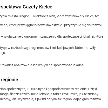
erspektywa Gazety Kielce
cia miasta i regionu. Niektóre z nich, które zdefiniowały Kielce, to:
go, które przyciągnęło nowe inwestycje i przyczyniło się do rozwoju
– wydarzenie o ogromnym znaczeniu dla społeczności lokalnej, które
ycje w rozbudowę dróg, mostów i linii kolejowych, które ułatwiły
woju.
le również analizowała ich wpływ na społeczność lokalną,
regionie
n społecznych, kulturalnych i gospodarczych w regionie. Dzięki
gą śledzić rozwój Kielc i okolic, a także zrozumieć, jak te zmiany
kcesy, jak i wyzwania, z jakimi boryka się region, dając głos różnym