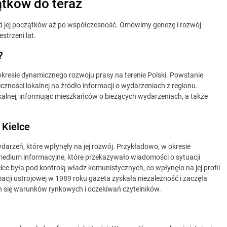
ątków do teraz
od jej początków aż po współczesność. Omówimy genezę i rozwój
strzeni lat.
?
okresie dynamicznego rozwoju prasy na terenie Polski. Powstanie
ności lokalnej na źródło informacji o wydarzeniach z regionu.
kalnej, informując mieszkańców o bieżących wydarzeniach, a także
 Kielce
darzeń, które wpłynęły na jej rozwój. Przykładowo, w okresie
edium informacyjne, które przekazywało wiadomości o sytuacji
lce była pod kontrolą władz komunistycznych, co wpłynęło na jej profil
acji ustrojowej w 1989 roku gazeta zyskała niezależność i zaczęła
ch się warunków rynkowych i oczekiwań czytelników.