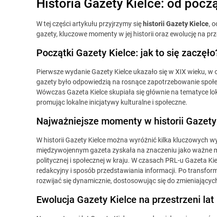
Historia Gazety Kielce: od pocz
W tej części artykułu przyjrzymy się
historii Gazety Kielce
, 
gazety, kluczowe momenty w jej historii oraz ewolucję na prze
Początki Gazety Kielce: jak to się zaczęło
Pierwsze wydanie Gazety Kielce ukazało się w XIX wieku, w 
gazety było odpowiedzią na rosnące zapotrzebowanie społecz
Wówczas Gazeta Kielce skupiała się głównie na tematyce lo
promując lokalne inicjatywy kulturalne i społeczne.
Najważniejsze momenty w historii Gazety
W historii Gazety Kielce można wyróżnić kilka kluczowych wy
międzywojennym gazeta zyskała na znaczeniu jako ważne m
politycznej i społecznej w kraju. W czasach PRL-u Gazeta Kie
redakcyjny i sposób przedstawiania informacji. Po transform
rozwijać się dynamicznie, dostosowując się do zmieniający
Ewolucja Gazety Kielce na przestrzeni lat