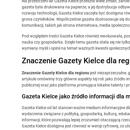
Na przestrzeni lat Gazeta Kielce przeszła wiele zmian, zaró
gazeta była drukowana na papierze, a jej dystrybucja odbywał
rozwoju technologii, Gazeta Kielce zaczęła być dostępna rów
grona czytelników. Współcześnie gazeta dostosowuje się do
komunikacji, takich jak strona internetowa, media społeczno
Pod względem treści Gazeta Kielce również ewoluowała, posze
nauka czy gospodarka. Dzięki temu gazeta stała się nie tylk
wymiany myśli i opinii na temat ważnych kwestii społecznych
Znaczenie Gazety Kielce dla reg
Znaczenie Gazety Kielce dla regionu
jest niezaprzeczalne, 
artykule omówimy trzy główne aspekty tej roli: jako źródło i
publicznej oraz jako platforma promująca lokalne talenty i p
Gazeta Kielce jako źródło informacji dla
Gazeta Kielce od lat stanowi ważne medium informacyjne dla
wydarzenia związane z polityką, gospodarką, kulturą, eduka
informacji, które pozwalają lepiej zrozumieć otaczającą rz
Gazeta Kielce dostępna jest również w wersji cyfrowej, co u