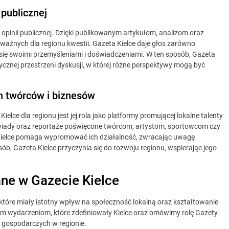
 publicznej
 opinii publicznej. Dzięki publikowanym artykułom, analizom oraz
ażnych dla regionu kwestii. Gazeta Kielce daje głos zarówno
 się swoimi przemyśleniami i doświadczeniami. W ten sposób, Gazeta
tycznej przestrzeni dyskusji, w której różne perspektywy mogą być
ch twórców i biznesów
lce dla regionu jest jej rola jako platformy promującej lokalne talenty
 wywiady oraz reportaże poświęcone twórcom, artystom, sportowcom czy
a Kielce pomaga wypromować ich działalność, zwracając uwagę
osób, Gazeta Kielce przyczynia się do rozwoju regionu, wspierając jego
ne w Gazecie Kielce
 które miały istotny wpływ na społeczność lokalną oraz kształtowanie
anym wydarzeniom, które zdefiniowały Kielce oraz omówimy rolę Gazety
 gospodarczych w regionie.