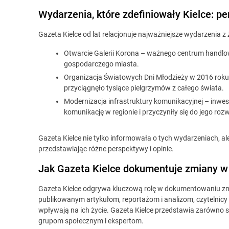
Wydarzenia, które zdefiniowały Kielce: p
Gazeta Kielce od lat relacjonuje najważniejsze wydarzenia z ży
Otwarcie Galerii Korona – ważnego centrum handlowe
gospodarczego miasta.
Organizacja Światowych Dni Młodzieży w 2016 roku 
przyciągnęło tysiące pielgrzymów z całego świata.
Modernizacja infrastruktury komunikacyjnej – inwest
komunikację w regionie i przyczyniły się do jego roz
Gazeta Kielce nie tylko informowała o tych wydarzeniach, a
przedstawiając różne perspektywy i opinie.
Jak Gazeta Kielce dokumentuje zmiany w 
Gazeta Kielce odgrywa kluczową rolę w dokumentowaniu zmia
publikowanym artykułom, reportażom i analizom, czytelnicy mo
wpływają na ich życie. Gazeta Kielce przedstawia zarówno su
grupom społecznym i ekspertom.