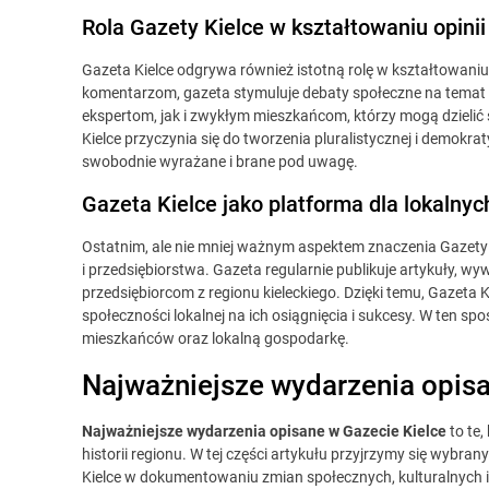
Rola Gazety Kielce w kształtowaniu opinii
Gazeta Kielce odgrywa również istotną rolę w kształtowaniu
komentarzom, gazeta stymuluje debaty społeczne na temat w
ekspertom, jak i zwykłym mieszkańcom, którzy mogą dzielić
Kielce przyczynia się do tworzenia pluralistycznej i demokra
swobodnie wyrażane i brane pod uwagę.
Gazeta Kielce jako platforma dla lokalny
Ostatnim, ale nie mniej ważnym aspektem znaczenia Gazety Kie
i przedsiębiorstwa. Gazeta regularnie publikuje artykuły,
przedsiębiorcom z regionu kieleckiego. Dzięki temu, Gazet
społeczności lokalnej na ich osiągnięcia i sukcesy. W ten sp
mieszkańców oraz lokalną gospodarkę.
Najważniejsze wydarzenia opisa
Najważniejsze wydarzenia opisane w Gazecie Kielce
to te,
historii regionu. W tej części artykułu przyjrzymy się wybr
Kielce w dokumentowaniu zmian społecznych, kulturalnych i