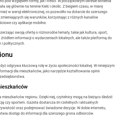
wno pod względem formy, jak i treści. W początkowym okresie istnienia
a się głównie na terenie Kielc i okolic. Z biegiem czasu, w miarę
nież w wersji elektronicznej, co pozwoliło na dotarcie do szerszego
 zmieniających się warunków, korzystając z różnych kanałów
ściowe czy aplikacje mobilne.
rzając swoją ofertę o różnorodne tematy, takie jak kultura, sport,
o źródłem informacji o wydarzeniach lokalnych, ale także platformą do
 i politycznych.
ionu
gdyż odgrywa kluczową rolę w życiu społeczności lokalnej. W niniejszym
nformacji dla mieszkańców, jako narzędzie kształtowania opinii
rzedsiębiorstwa.
 mieszkańców
 mieszkańców regionu. Dzięki niej, czytelnicy mogą na bieżąco śledzić
cją czy sportem. Gazeta dostarcza im rzetelnych i aktualnych
eczywistość oraz podejmować świadome decyzje. W dobie internetu,
łatwia dostęp do informacji dla szerszego grona odbiorców.