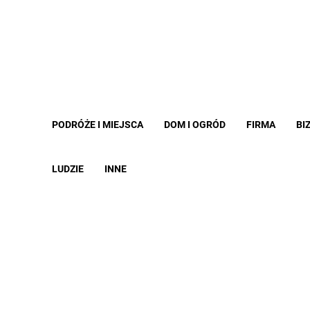
PODRÓŻE I MIEJSCA
DOM I OGRÓD
FIRMA
BI
LUDZIE
INNE