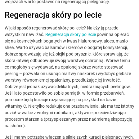
wojażach warto postawić na regenerującą pielęgnację.
Regeneracja skóry po lecie
W jaki sposób regenerować skórę po lecie? Należy ją przede
wszystkim nawilżać.
Regeneracja skóry po lecie
powinna opierać
się na kosmetykach bogatych w kwas hialuronowy, aloes, masło
shea. Warto używać balsamów i kremów o bogatej konsystencji,
dobrze sprawdzają się też olejki pod prysznic, które sprawiają, że
skóra łatwiej odbudowuje swoją warstwę ochronną. Wbrew temu
co mogłoby się wydawać, na opalonej skórze warto stosować
peeling – pozwala on usunąć martwy naskórek i wydobyć głębsze
warstwy równomiernej opalenizny, przedłużając jej trwałość.
Dobrze jest jednak używać delikatnych, niedrażniących peelingów.
Jeśli lato pozostawiło po sobie pamiątki w formie przebarwień,
pomocne będą kuracje rozjaśniające, na przykład na bazie
witaminy C. Nie tylko redukuje ona przebarwienia, ale ma też istotny
udział w walce z wolnymi rodnikami, aktywnie przeciwdziałając
procesom starzenia (przyspieszanym przez nadmierną ekspozycję
na słońce).
Jeśli mamy potrzebę włączenia silniejszych kuracji pielęgnacyjnych,