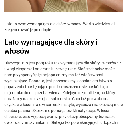
Lato to czas wymagający dla skóry, włosów. Warto wiedzieć jak
zregenerować je po urlopie.
Lato wymagające dla skóry i
włosów
Dlaczego lato jest porą roku tak wymagająca dla skóry i włosów? Z
uwagi ekspozycji na czynniki zewnętrzne. Słońce chociaż może
nam przysporzyć pięknej opalenizny ma też właściwości
wysuszające. Ponadto, jeśli przesadzimy z opalaniem łatwo o
poparzenia i następujące po nich łuszczenie się naskórka, a
niejednokrotnie – przebarwienia. Kolejnym czynnikiem, na który
narażamy nasze ciało jest sól morska. Chociaż pozwala ona
uzyskać włosom fale w surferskim stylu, wysusza i na dłuższą metę
osłabia pasma. Skórze nie pomaga też klimatyzacja. W lecie
chociaż często wypoczywamy, przy okazji obciążamy też nasze
ciała różnymi czynnikami. Dlatego też po wakacyjnych urlopach i