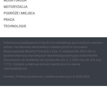
MODA I URODA
MOTORYZACJA
PODRÓŻE I MIEJSCA
PRACA
TECHNOLOGIE
Informacje przedstawione na tej stronie internetowej są prywatnymi opiniami
autora i nie stanowią rekomendacji inwestycyjnych w rozumieniu
Rozporządzenia Ministra Finansów z dnia 19 października 2005 roku w
sprawie informacji stanowiących rekomendacje dotyczące instrumentów
finansowych, ich emitentów lub wystawców (Dz. U. z 2005 roku, Nr 206, poz.
1715). Czytelnik podejmuje decyzje inwestycyjne na własną
odpowiedzialność.
Kontakt
|
Polityka prywatności
| swietokrzyskie.org.pl © 2008-2026