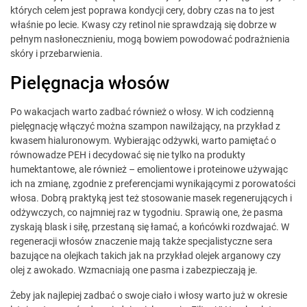
których celem jest poprawa kondycji cery, dobry czas na to jest
właśnie po lecie. Kwasy czy retinol nie sprawdzają się dobrze w
pełnym nasłonecznieniu, mogą bowiem powodować podrażnienia
skóry i przebarwienia.
Pielęgnacja włosów
Po wakacjach warto zadbać również o włosy. W ich codzienną
pielęgnację włączyć można szampon nawilżający, na przykład z
kwasem hialuronowym. Wybierając odżywki, warto pamiętać o
równowadze PEH i decydować się nie tylko na produkty
humektantowe, ale również – emolientowe i proteinowe używając
ich na zmianę, zgodnie z preferencjami wynikającymi z porowatości
włosa. Dobrą praktyką jest też stosowanie masek regenerujących i
odżywczych, co najmniej raz w tygodniu. Sprawią one, że pasma
zyskają blask i siłę, przestaną się łamać, a końcówki rozdwajać. W
regeneracji włosów znaczenie mają także specjalistyczne sera
bazujące na olejkach takich jak na przykład olejek arganowy czy
olej z awokado. Wzmacniają one pasma i zabezpieczają je.
Żeby jak najlepiej zadbać o swoje ciało i włosy warto już w okresie