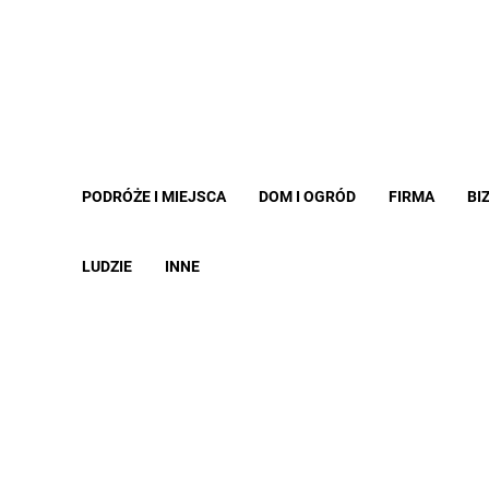
PODRÓŻE I MIEJSCA
DOM I OGRÓD
FIRMA
BI
LUDZIE
INNE