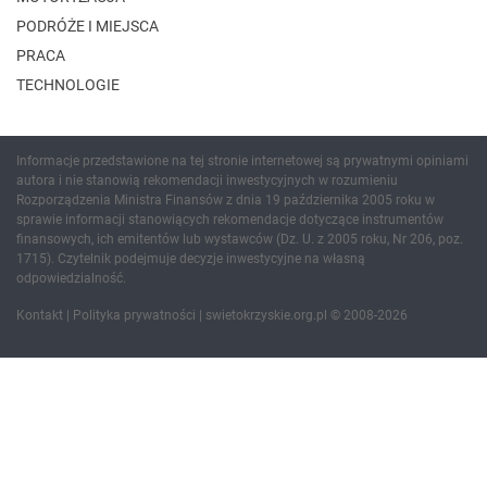
PODRÓŻE I MIEJSCA
PRACA
TECHNOLOGIE
Informacje przedstawione na tej stronie internetowej są prywatnymi opiniami
autora i nie stanowią rekomendacji inwestycyjnych w rozumieniu
Rozporządzenia Ministra Finansów z dnia 19 października 2005 roku w
sprawie informacji stanowiących rekomendacje dotyczące instrumentów
finansowych, ich emitentów lub wystawców (Dz. U. z 2005 roku, Nr 206, poz.
1715). Czytelnik podejmuje decyzje inwestycyjne na własną
odpowiedzialność.
Kontakt
|
Polityka prywatności
| swietokrzyskie.org.pl © 2008-2026