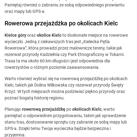
Pamiętaj również o zabraniu ze sobą odpowiedniego prowiantu
oraz mapy lub GPS-a.
Rowerowa przejażdżka po okolicach Kielc
Kielce góry
oraz
okolice Kielc
to doskonałe miejsce na rowerowe
wycieczki. Jedną z ciekawszych tras jest „Kielecka Pętla
Rowerowa”, która prowadzi przez malownicze tereny, takie jak
rezerwat przyrody Kadzielnia czy Park Etnograficzny w Tokarni.
Trasa ta ma około 60 km długości i jest odpowiednia dla
rowerzystów o różnym poziomie zaawansowania.
Warto również wybrać się na rowerową przejażdżkę po okolicach
Kielc, takich jak Dolina Wilkowska czy rezerwat przyrody Święty
Krzyż. W tych miejscach można podziwiać piękno przyrody oraz
poznać bogatą historię regionu.
Planując
rowerową przejażdżkę
po
okolicach Kielc
, warto
pamiętać o odpowiednim przygotowaniu, takim jak sprawdzenie
stanu tras, dostosowanie sprzętu czy zabranie ze sobą mapy lub
GPS-a. Dzięki temu Twoja wycieczka będzie bezpieczna i
przyjemna.