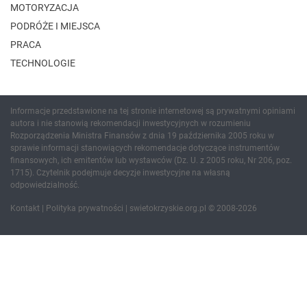
MOTORYZACJA
PODRÓŻE I MIEJSCA
PRACA
TECHNOLOGIE
Informacje przedstawione na tej stronie internetowej są prywatnymi opiniami
autora i nie stanowią rekomendacji inwestycyjnych w rozumieniu
Rozporządzenia Ministra Finansów z dnia 19 października 2005 roku w
sprawie informacji stanowiących rekomendacje dotyczące instrumentów
finansowych, ich emitentów lub wystawców (Dz. U. z 2005 roku, Nr 206, poz.
1715). Czytelnik podejmuje decyzje inwestycyjne na własną
odpowiedzialność.
Kontakt
|
Polityka prywatności
| swietokrzyskie.org.pl © 2008-2026