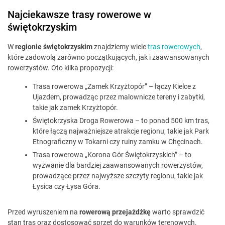
Najciekawsze trasy rowerowe w
świętokrzyskim
W
regionie świętokrzyskim
znajdziemy wiele
tras rowerowych
,
które zadowolą zarówno początkujących, jak i zaawansowanych
rowerzystów. Oto kilka propozycji:
Trasa rowerowa „Zamek Krzyżtopór” – łączy Kielce z
Ujazdem, prowadząc przez malownicze tereny i zabytki,
takie jak zamek Krzyżtopór.
Świętokrzyska Droga Rowerowa – to ponad 500 km tras,
które łączą najważniejsze atrakcje regionu, takie jak Park
Etnograficzny w Tokarni czy ruiny zamku w Chęcinach.
Trasa rowerowa „Korona Gór Świętokrzyskich” – to
wyzwanie dla bardziej zaawansowanych rowerzystów,
prowadzące przez najwyższe szczyty regionu, takie jak
Łysica czy Łysa Góra.
Przed wyruszeniem na
rowerową przejażdżkę
warto sprawdzić
stan tras oraz dostosować sprzęt do warunków terenowych.