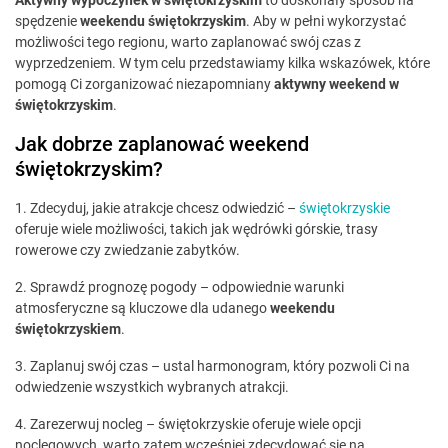
spędzenie
weekendu świętokrzyskim
. Aby w pełni wykorzystać
możliwości tego regionu, warto zaplanować swój czas z
wyprzedzeniem. W tym celu przedstawiamy kilka wskazówek, które
pomogą Ci zorganizować niezapomniany
aktywny weekend w
świętokrzyskim
.
Jak dobrze zaplanować weekend
świętokrzyskim?
1. Zdecyduj, jakie atrakcje chcesz odwiedzić –
świętokrzyskie
oferuje wiele możliwości, takich jak wędrówki górskie, trasy
rowerowe czy zwiedzanie zabytków.
2. Sprawdź prognozę pogody – odpowiednie warunki
atmosferyczne są kluczowe dla udanego
weekendu
świętokrzyskiem
.
3. Zaplanuj swój czas – ustal harmonogram, który pozwoli Ci na
odwiedzenie wszystkich wybranych atrakcji.
4. Zarezerwuj nocleg – świętokrzyskie oferuje wiele opcji
noclegowych, warto zatem wcześniej zdecydować się na