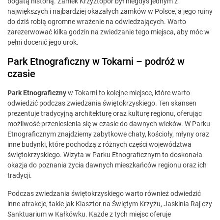
bogatą historią. Zamek Krzyżtopór był niegdyś jednym z
największych i najbardziej okazałych zamków w Polsce, a jego ruiny
do dziś robią ogromne wrażenie na odwiedzających. Warto
zarezerwować kilka godzin na zwiedzanie tego miejsca, aby móc w
pełni docenić jego urok.
Park Etnograficzny w Tokarni – podróż w
czasie
Park Etnograficzny
w Tokarni to kolejne miejsce, które warto
odwiedzić podczas zwiedzania świętokrzyskiego. Ten skansen
prezentuje tradycyjną architekturę oraz kulturę regionu, oferując
możliwość przeniesienia się w czasie do dawnych wieków. W Parku
Etnograficznym znajdziemy zabytkowe chaty, kościoły, młyny oraz
inne budynki, które pochodzą z różnych części województwa
świętokrzyskiego. Wizyta w Parku Etnograficznym to doskonała
okazja do poznania życia dawnych mieszkańców regionu oraz ich
tradycji.
Podczas zwiedzania świętokrzyskiego warto również odwiedzić
inne atrakcje, takie jak Klasztor na Świętym Krzyżu, Jaskinia Raj czy
Sanktuarium w Kałkówku. Każde z tych miejsc oferuje