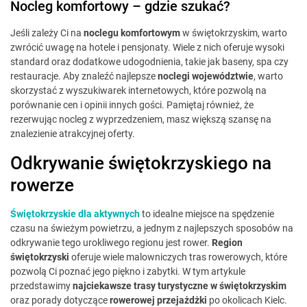
Nocleg komfortowy – gdzie szukać?
Jeśli zależy Ci na
noclegu komfortowym
w świętokrzyskim, warto
zwrócić uwagę na hotele i pensjonaty. Wiele z nich oferuje wysoki
standard oraz dodatkowe udogodnienia, takie jak baseny, spa czy
restauracje. Aby znaleźć najlepsze
noclegi województwie
, warto
skorzystać z wyszukiwarek internetowych, które pozwolą na
porównanie cen i opinii innych gości. Pamiętaj również, że
rezerwując nocleg z wyprzedzeniem, masz większą szansę na
znalezienie atrakcyjnej oferty.
Odkrywanie świętokrzyskiego na
rowerze
Świętokrzyskie dla aktywnych
to idealne miejsce na spędzenie
czasu na świeżym powietrzu, a jednym z najlepszych sposobów na
odkrywanie tego urokliwego regionu jest rower.
Region
świętokrzyski
oferuje wiele malowniczych tras rowerowych, które
pozwolą Ci poznać jego piękno i zabytki. W tym artykule
przedstawimy
najciekawsze trasy turystyczne w świętokrzyskim
oraz porady dotyczące
rowerowej przejażdżki
po okolicach Kielc.