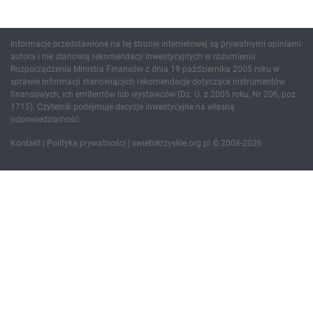
Informacje przedstawione na tej stronie internetowej są prywatnymi opiniami
autora i nie stanowią rekomendacji inwestycyjnych w rozumieniu
Rozporządzenia Ministra Finansów z dnia 19 października 2005 roku w
sprawie informacji stanowiących rekomendacje dotyczące instrumentów
finansowych, ich emitentów lub wystawców (Dz. U. z 2005 roku, Nr 206, poz.
1715). Czytelnik podejmuje decyzje inwestycyjne na własną
odpowiedzialność.
Kontakt
|
Polityka prywatności
| swietokrzyskie.org.pl © 2008-2026