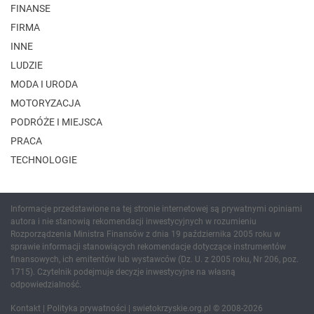
FINANSE
FIRMA
INNE
LUDZIE
MODA I URODA
MOTORYZACJA
PODRÓŻE I MIEJSCA
PRACA
TECHNOLOGIE
Informacje przedstawione na tej stronie internetowej są prywatnymi opiniami
autora i nie stanowią rekomendacji inwestycyjnych w rozumieniu
Rozporządzenia Ministra Finansów z dnia 19 października 2005 roku w
sprawie informacji stanowiących rekomendacje dotyczące instrumentów
finansowych, ich emitentów lub wystawców (Dz. U. z 2005 roku, Nr 206, poz.
1715). Czytelnik podejmuje decyzje inwestycyjne na własną
odpowiedzialność.
Kontakt
|
Polityka prywatności
| swietokrzyskie.org.pl © 2008-2026