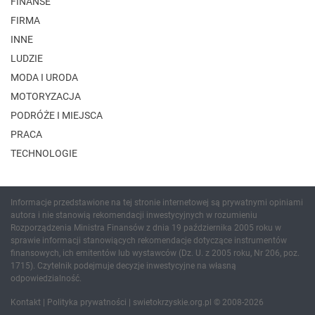
FINANSE
FIRMA
INNE
LUDZIE
MODA I URODA
MOTORYZACJA
PODRÓŻE I MIEJSCA
PRACA
TECHNOLOGIE
Informacje przedstawione na tej stronie internetowej są prywatnymi opiniami
autora i nie stanowią rekomendacji inwestycyjnych w rozumieniu
Rozporządzenia Ministra Finansów z dnia 19 października 2005 roku w
sprawie informacji stanowiących rekomendacje dotyczące instrumentów
finansowych, ich emitentów lub wystawców (Dz. U. z 2005 roku, Nr 206, poz.
1715). Czytelnik podejmuje decyzje inwestycyjne na własną
odpowiedzialność.
Kontakt
|
Polityka prywatności
| swietokrzyskie.org.pl © 2008-2026