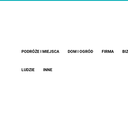
PODRÓŻE I MIEJSCA
DOM I OGRÓD
FIRMA
BI
LUDZIE
INNE