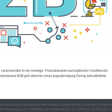
 pracownika to nic nowego. Poszukiwanie oszczędności i możliwości
biznesowa B2B jest obecnie coraz popularniejszą formą zatrudnienia.
 opiniami autora i nie stanowią rekomendacji inwestycyjnych w rozumieniu Rozporz
ów finansowych, ich emitentów lub wystawców (Dz. U. z 2005 roku, Nr 206, poz. 17