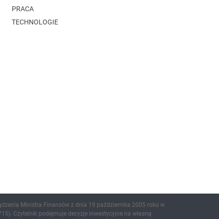
PRACA
TECHNOLOGIE
ądzenia Ministra Finansów z dnia 19 października 2005 roku w
15). Czytelnik podejmuje decyzje inwestycyjne na własną