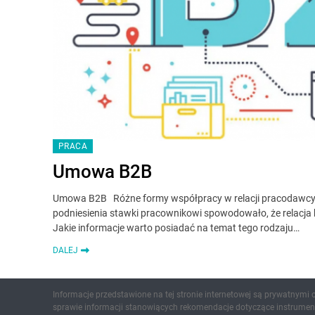
PRACA
Umowa B2B
Umowa B2B Różne formy współpracy w relacji pracodawcy i
podniesienia stawki pracownikowi spowodowało, że relacja 
Jakie informacje warto posiadać na temat tego rodzaju…
DALEJ
Informacje przedstawione na tej stronie internetowej są prywatnymi
sprawie informacji stanowiących rekomendacje dotyczące instrument