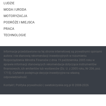
LUDZIE
MODA I URODA
MOTORYZACJA
PODRÓŻE I MIEJSCA
PRACA
TECHNOLOGIE
Informacje przedstawione na tej stronie internetowej są prywatnymi opiniami
autora i nie stanowią rekomendacji inwestycyjnych w rozumieniu
Rozporządzenia Ministra Finansów z dnia 19 października 2005 roku w
sprawie informacji stanowiących rekomendacje dotyczące instrumentów
finansowych, ich emitentów lub wystawców (Dz. U. z 2005 roku, Nr 206, poz.
1715). Czytelnik podejmuje decyzje inwestycyjne na własną
odpowiedzialność.
Kontakt
|
Polityka prywatności
| swietokrzyskie.org.pl © 2008-2026