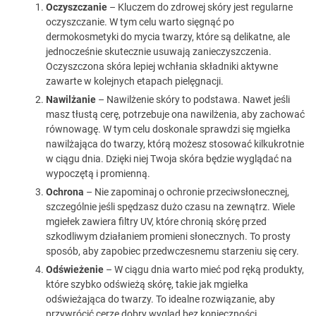
Oczyszczanie
– Kluczem do zdrowej skóry jest regularne
oczyszczanie. W tym celu warto sięgnąć po
dermokosmetyki do mycia twarzy, które są delikatne, ale
jednocześnie skutecznie usuwają zanieczyszczenia.
Oczyszczona skóra lepiej wchłania składniki aktywne
zawarte w kolejnych etapach pielęgnacji.
Nawilżanie
– Nawilżenie skóry to podstawa. Nawet jeśli
masz tłustą cerę, potrzebuje ona nawilżenia, aby zachować
równowagę. W tym celu doskonale sprawdzi się mgiełka
nawilżająca do twarzy, którą możesz stosować kilkukrotnie
w ciągu dnia. Dzięki niej Twoja skóra będzie wyglądać na
wypoczętą i promienną.
Ochrona
– Nie zapominaj o ochronie przeciwsłonecznej,
szczególnie jeśli spędzasz dużo czasu na zewnątrz. Wiele
mgiełek zawiera filtry UV, które chronią skórę przed
szkodliwym działaniem promieni słonecznych. To prosty
sposób, aby zapobiec przedwczesnemu starzeniu się cery.
Odświeżenie
– W ciągu dnia warto mieć pod ręką produkty,
które szybko odświeżą skórę, takie jak mgiełka
odświeżająca do twarzy. To idealne rozwiązanie, aby
przywrócić cerze dobry wygląd bez konieczności