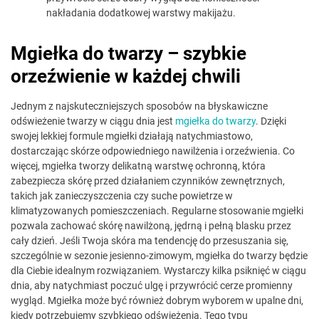
nakładania dodatkowej warstwy makijażu.
Mgiełka do twarzy – szybkie
orzeźwienie w każdej chwili
Jednym z najskuteczniejszych sposobów na błyskawiczne
odświeżenie twarzy w ciągu dnia jest
mgiełka do twarzy
. Dzięki
swojej lekkiej formule mgiełki działają natychmiastowo,
dostarczając skórze odpowiedniego nawilżenia i orzeźwienia. Co
więcej, mgiełka tworzy delikatną warstwę ochronną, która
zabezpiecza skórę przed działaniem czynników zewnętrznych,
takich jak zanieczyszczenia czy suche powietrze w
klimatyzowanych pomieszczeniach. Regularne stosowanie mgiełki
pozwala zachować skórę nawilżoną, jędrną i pełną blasku przez
cały dzień. Jeśli Twoja skóra ma tendencję do przesuszania się,
szczególnie w sezonie jesienno-zimowym, mgiełka do twarzy będzie
dla Ciebie idealnym rozwiązaniem. Wystarczy kilka psiknięć w ciągu
dnia, aby natychmiast poczuć ulgę i przywrócić cerze promienny
wygląd. Mgiełka może być również dobrym wyborem w upalne dni,
kiedy potrzebujemy szybkiego odświeżenia. Tego typu