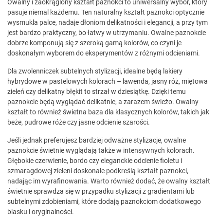
Owalny i zaokrąglony kształt paznokci to uniwersalny wybór, który
pasuje niemal każdemu. Ten naturalny kształt paznokci optycznie
wysmukla palce, nadaje dłoniom delikatności i elegancji, a przy tym
jest bardzo praktyczny, bo łatwy w utrzymaniu. Owalne paznokcie
dobrze komponują się z szeroką gamą kolorów, co czyni je
doskonałym wyborem do eksperymentów z różnymi odcieniami.
Dla zwolenniczek subtelnych stylizacji, idealne będą lakiery
hybrydowe w pastelowych kolorach – lawenda, jasny róż, miętowa
zieleń czy delikatny błękit to strzał w dziesiątkę. Dzięki temu
paznokcie będą wyglądać delikatnie, a zarazem świeżo. Owalny
kształt to również świetna baza dla klasycznych kolorów, takich jak
beże, pudrowe róże czy jasne odcienie szarości.
Jeśli jednak preferujesz bardziej odważne stylizacje, owalne
paznokcie świetnie wyglądają także w intensywnych kolorach.
Głębokie czerwienie, bordo czy eleganckie odcienie fioletu i
szmaragdowej zieleni doskonale podkreślą kształt paznokci,
nadając im wyrafinowania. Warto również dodać, że owalny kształt
świetnie sprawdza się w przypadku stylizacji z gradientami lub
subtelnymi zdobieniami, które dodają paznokciom dodatkowego
blasku i oryginalności.