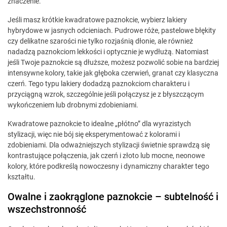
znaczenie.
Jeśli masz krótkie kwadratowe paznokcie, wybierz lakiery
hybrydowe w jasnych odcieniach. Pudrowe róże, pastelowe błękity
czy delikatne szarości nie tylko rozjaśnią dłonie, ale również
nadadzą paznokciom lekkości i optycznie je wydłużą. Natomiast
jeśli Twoje paznokcie są dłuższe, możesz pozwolić sobie na bardziej
intensywne kolory, takie jak głęboka czerwień, granat czy klasyczna
czerń. Tego typu lakiery dodadzą paznokciom charakteru i
przyciągną wzrok, szczególnie jeśli połączysz je z błyszczącym
wykończeniem lub drobnymi zdobieniami.
Kwadratowe paznokcie to idealne „płótno” dla wyrazistych
stylizacji, więc nie bój się eksperymentować z kolorami i
zdobieniami. Dla odważniejszych stylizacji świetnie sprawdzą się
kontrastujące połączenia, jak czerń i złoto lub mocne, neonowe
kolory, które podkreślą nowoczesny i dynamiczny charakter tego
kształtu.
Owalne i zaokrąglone paznokcie – subtelność i
wszechstronność