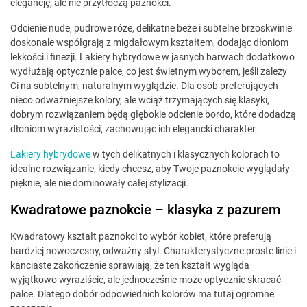
elegancję, ale nie przytłoczą paznokci.
Odcienie nude, pudrowe róże, delikatne beże i subtelne brzoskwinie
doskonale współgrają z migdałowym kształtem, dodając dłoniom
lekkości i finezji. Lakiery hybrydowe w jasnych barwach dodatkowo
wydłużają optycznie palce, co jest świetnym wyborem, jeśli zależy
Ci na subtelnym, naturalnym wyglądzie. Dla osób preferujących
nieco odważniejsze kolory, ale wciąż trzymających się klasyki,
dobrym rozwiązaniem będą głębokie odcienie bordo, które dodadzą
dłoniom wyrazistości, zachowując ich elegancki charakter.
Lakiery hybrydowe
w tych delikatnych i klasycznych kolorach to
idealne rozwiązanie, kiedy chcesz, aby Twoje paznokcie wyglądały
pięknie, ale nie dominowały całej stylizacji.
Kwadratowe paznokcie – klasyka z pazurem
Kwadratowy kształt paznokci to wybór kobiet, które preferują
bardziej nowoczesny, odważny styl. Charakterystyczne proste linie i
kanciaste zakończenie sprawiają, że ten kształt wygląda
wyjątkowo wyraziście, ale jednocześnie może optycznie skracać
palce. Dlatego dobór odpowiednich kolorów ma tutaj ogromne