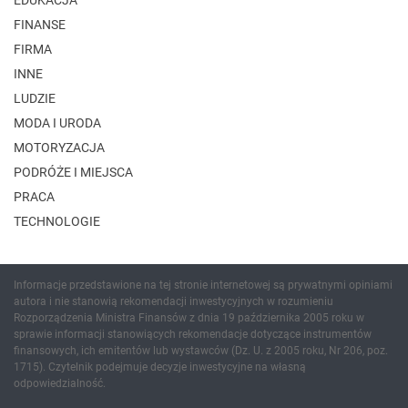
FINANSE
FIRMA
INNE
LUDZIE
MODA I URODA
MOTORYZACJA
PODRÓŻE I MIEJSCA
PRACA
TECHNOLOGIE
Informacje przedstawione na tej stronie internetowej są prywatnymi opiniami
autora i nie stanowią rekomendacji inwestycyjnych w rozumieniu
Rozporządzenia Ministra Finansów z dnia 19 października 2005 roku w
sprawie informacji stanowiących rekomendacje dotyczące instrumentów
finansowych, ich emitentów lub wystawców (Dz. U. z 2005 roku, Nr 206, poz.
1715). Czytelnik podejmuje decyzje inwestycyjne na własną
odpowiedzialność.