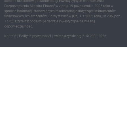
autora i nie stanowią rekomendacji inwestycyjnych w rozumieniu
Rozporządzenia Ministra Finansów z dnia 19 października 2005 roku w
sprawie informacji stanowiących rekomendacje dotyczące instrumentów
finansowych, ich emitentów lub wystawców (Dz. U. z 2005 roku, Nr 206, poz.
1715). Czytelnik podejmuje decyzje inwestycyjne na własną
odpowiedzialność.
Kontakt
|
Polityka prywatności
| swietokrzyskie.org.pl © 2008-2026