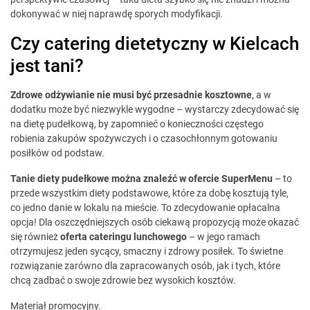
dokonywać w niej naprawdę sporych modyfikacji.
Czy catering dietetyczny w Kielcach
jest tani?
Zdrowe odżywianie nie musi być przesadnie kosztowne
, a w
dodatku może być niezwykle wygodne – wystarczy zdecydować się
na dietę pudełkową, by zapomnieć o konieczności częstego
robienia zakupów spożywczych i o czasochłonnym gotowaniu
posiłków od podstaw.
Tanie diety pudełkowe można znaleźć w ofercie SuperMenu
– to
przede wszystkim diety podstawowe, które za dobę kosztują tyle,
co jedno danie w lokalu na mieście. To zdecydowanie opłacalna
opcja! Dla oszczędniejszych osób ciekawą propozycją może okazać
się również
oferta cateringu lunchowego
– w jego ramach
otrzymujesz jeden sycący, smaczny i zdrowy posiłek. To świetne
rozwiązanie zarówno dla zapracowanych osób, jak i tych, które
chcą zadbać o swoje zdrowie bez wysokich kosztów.
Materiał promocyjny.