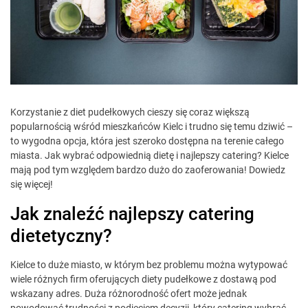
Korzystanie z diet pudełkowych cieszy się coraz większą
popularnością wśród mieszkańców Kielc i trudno się temu dziwić –
to wygodna opcja, która jest szeroko dostępna na terenie całego
miasta. Jak wybrać odpowiednią dietę i najlepszy catering? Kielce
mają pod tym względem bardzo dużo do zaoferowania! Dowiedz
się więcej!
Jak znaleźć najlepszy catering
dietetyczny?
Kielce to duże miasto, w którym bez problemu można wytypować
wiele różnych firm oferujących diety pudełkowe z dostawą pod
wskazany adres. Duża różnorodność ofert może jednak
powodować trudności z podjęciem decyzji, który catering wybrać.