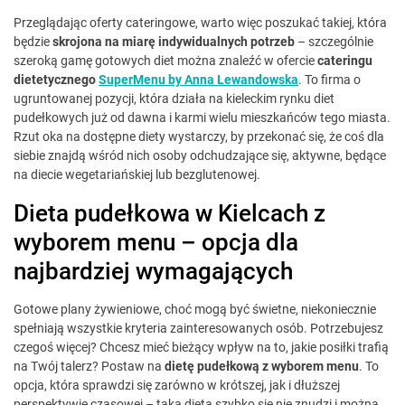
Przeglądając oferty cateringowe, warto więc poszukać takiej, która
będzie
skrojona na miarę indywidualnych potrzeb
– szczególnie
szeroką gamę gotowych diet można znaleźć w ofercie
cateringu
dietetycznego
SuperMenu by Anna Lewandowska
. To firma o
ugruntowanej pozycji, która działa na kieleckim rynku diet
pudełkowych już od dawna i karmi wielu mieszkańców tego miasta.
Rzut oka na dostępne diety wystarczy, by przekonać się, że coś dla
siebie znajdą wśród nich osoby odchudzające się, aktywne, będące
na diecie wegetariańskiej lub bezglutenowej.
Dieta pudełkowa w Kielcach z
wyborem menu – opcja dla
najbardziej wymagających
Gotowe plany żywieniowe, choć mogą być świetne, niekoniecznie
spełniają wszystkie kryteria zainteresowanych osób. Potrzebujesz
czegoś więcej? Chcesz mieć bieżący wpływ na to, jakie posiłki trafią
na Twój talerz? Postaw na
dietę pudełkową z wyborem menu
. To
opcja, która sprawdzi się zarówno w krótszej, jak i dłuższej
perspektywie czasowej – taka dieta szybko się nie znudzi i można