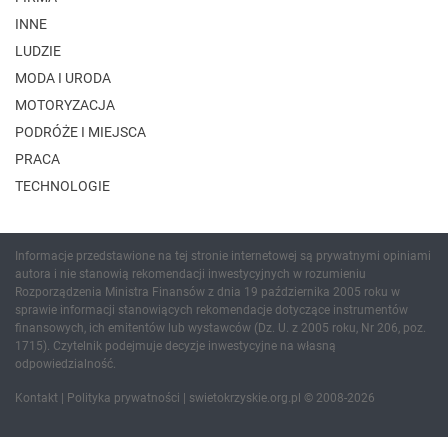
INNE
LUDZIE
MODA I URODA
MOTORYZACJA
PODRÓŻE I MIEJSCA
PRACA
TECHNOLOGIE
Informacje przedstawione na tej stronie internetowej są prywatnymi opiniami
autora i nie stanowią rekomendacji inwestycyjnych w rozumieniu
Rozporządzenia Ministra Finansów z dnia 19 października 2005 roku w
sprawie informacji stanowiących rekomendacje dotyczące instrumentów
finansowych, ich emitentów lub wystawców (Dz. U. z 2005 roku, Nr 206, poz.
1715). Czytelnik podejmuje decyzje inwestycyjne na własną
odpowiedzialność.
Kontakt
|
Polityka prywatności
| swietokrzyskie.org.pl © 2008-2026