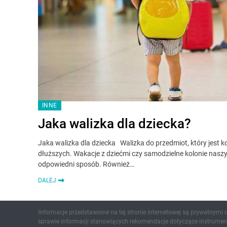
INNE
Jaka walizka dla dziecka?
Jaka walizka dla dziecka Walizka do przedmiot, który jest k
dłuższych. Wakacje z dziećmi czy samodzielne kolonie nasz
odpowiedni sposób. Również…
DALEJ
Informacje przedstawione na tej stronie internetowej są prywatnymi
sprawie informacji stanowiących rekomendacje dotyczące instrument