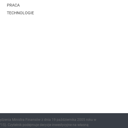
PRACA
TECHNOLOGIE
ądzenia Ministra Finansów z dnia 19 października 2005 roku w
15). Czytelnik podejmuje decyzje inwestycyjne na własną