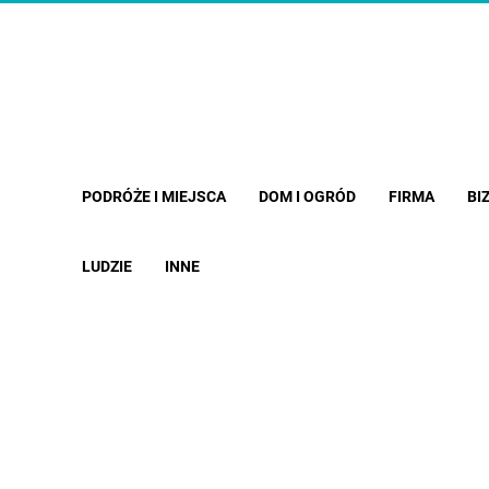
PODRÓŻE I MIEJSCA
DOM I OGRÓD
FIRMA
BI
LUDZIE
INNE