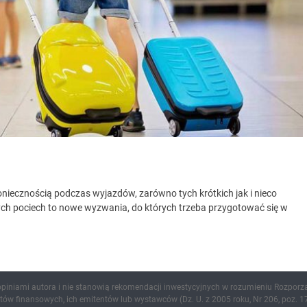
oniecznością podczas wyjazdów, zarówno tych krótkich jak i nieco
ych pociech to nowe wyzwania, do których trzeba przygotować się w
 opiniami autora i nie stanowią rekomendacji inwestycyjnych w rozumieniu Rozporz
ów finansowych, ich emitentów lub wystawców (Dz. U. z 2005 roku, Nr 206, poz. 17