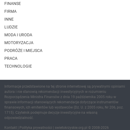
FINANSE
FIRMA
INNE
LUDZIE
MODA I URODA
MOTORYZACJA
PODRÓŻE I MIEJSCA
PRACA
TECHNOLOGIE
Informacje przedstawione na tej stronie internetowej są prywatnymi opiniami
autora i nie stanowią rekomendacji inwestycyjnych w rozumieniu
Rozporządzenia Ministra Finansów z dnia 19 października 2005 roku w
sprawie informacji stanowiących rekomendacje dotyczące instrumentów
finansowych, ich emitentów lub wystawców (Dz. U. z 2005 roku, Nr 206, poz.
1715). Czytelnik podejmuje decyzje inwestycyjne na własną
odpowiedzialność.
Kontakt
|
Polityka prywatności
| swietokrzyskie.org.pl © 2008-2026