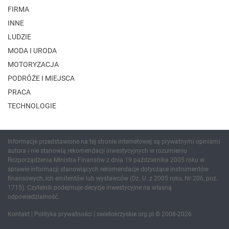
FIRMA
INNE
LUDZIE
MODA I URODA
MOTORYZACJA
PODRÓŻE I MIEJSCA
PRACA
TECHNOLOGIE
Informacje przedstawione na tej stronie internetowej są prywatnymi opiniami
autora i nie stanowią rekomendacji inwestycyjnych w rozumieniu
Rozporządzenia Ministra Finansów z dnia 19 października 2005 roku w
sprawie informacji stanowiących rekomendacje dotyczące instrumentów
finansowych, ich emitentów lub wystawców (Dz. U. z 2005 roku, Nr 206, poz.
1715). Czytelnik podejmuje decyzje inwestycyjne na własną
odpowiedzialność.
Kontakt
|
Polityka prywatności
| swietokrzyskie.org.pl © 2008-2026