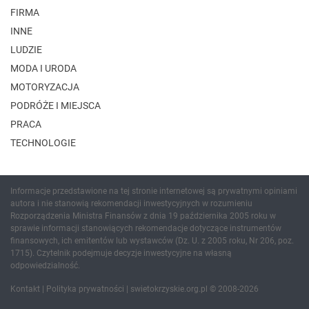
FIRMA
INNE
LUDZIE
MODA I URODA
MOTORYZACJA
PODRÓŻE I MIEJSCA
PRACA
TECHNOLOGIE
Informacje przedstawione na tej stronie internetowej są prywatnymi opiniami
autora i nie stanowią rekomendacji inwestycyjnych w rozumieniu
Rozporządzenia Ministra Finansów z dnia 19 października 2005 roku w
sprawie informacji stanowiących rekomendacje dotyczące instrumentów
finansowych, ich emitentów lub wystawców (Dz. U. z 2005 roku, Nr 206, poz.
1715). Czytelnik podejmuje decyzje inwestycyjne na własną
odpowiedzialność.
Kontakt
|
Polityka prywatności
| swietokrzyskie.org.pl © 2008-2026