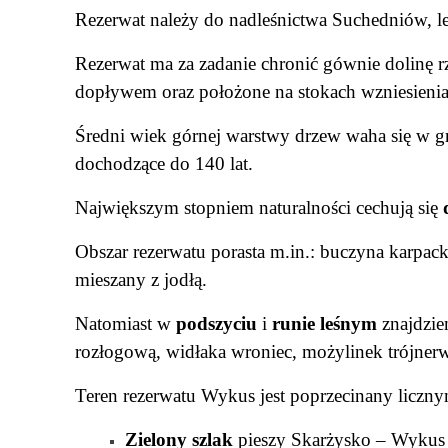
Rezerwat należy do nadleśnictwa Suchedniów, 
Rezerwat ma za zadanie chronić gównie dolinę 
dopływem oraz położone na stokach wzniesienia
Średni wiek górnej warstwy drzew waha się w gra
dochodzące do 140 lat.
Największym stopniem naturalności cechują się
Obszar rezerwatu porasta m.in.: buczyna karpa
mieszany z jodłą.
Natomiast w
podszyciu
i
runie leśnym
znajdzie
rozłogową, widłaka wroniec, możylinek trójne
Teren rezerwatu Wykus jest poprzecinany liczn
Zielony szlak
pieszy Skarżysko – Wykus 