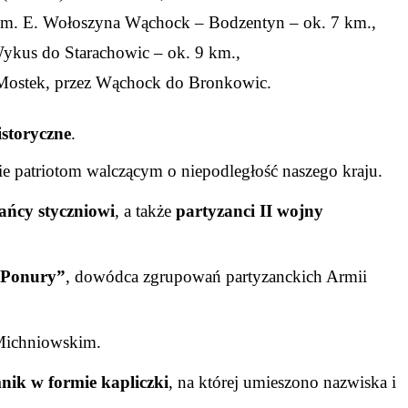
im. E. Wołoszyna Wąchock – Bodzentyn – ok. 7 km.,
ykus do Starachowic – ok. 9 km.,
ostek, przez Wąchock do Bronkowic.
storyczne
.
e patriotom walczącym o niepodległość naszego kraju.
ańcy styczniowi
, a także
partyzanci II wojny
„Ponury”
, dowódca zgrupowań partyzanckich Armii
 Michniowskim.
nik w formie kapliczki
, na której umieszono nazwiska i