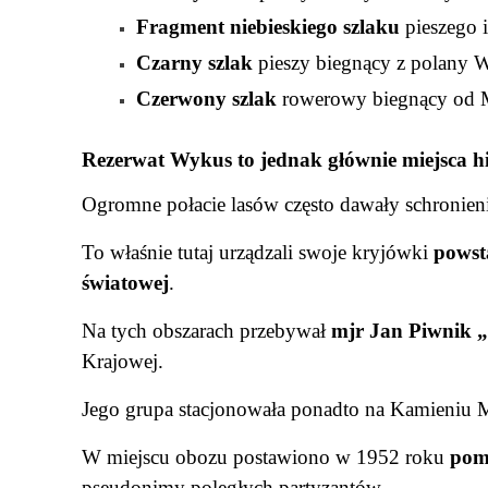
Fragment niebieskiego szlaku
pieszego 
Czarny szlak
pieszy biegnący z polany W
Czerwony szlak
rowerowy biegnący od M
Rezerwat Wykus to jednak głównie miejsca hi
Ogromne połacie lasów często dawały schronieni
To właśnie tutaj urządzali swoje kryjówki
powst
światowej
.
Na tych obszarach przebywał
mjr Jan Piwnik 
Krajowej.
Jego grupa stacjonowała ponadto na Kamieniu
W miejscu obozu postawiono w 1952 roku
pom
pseudonimy poległych partyzantów.