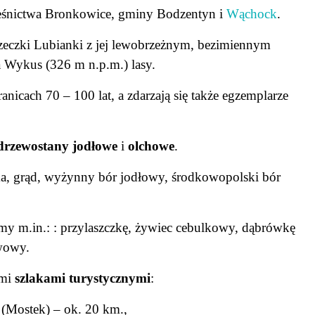
leśnictwa Bronkowice, gminy Bodzentyn i
Wąchock
.
rzeczki Lubianki z jej lewobrzeżnym, bezimiennym
 Wykus (326 m n.p.m.) lasy.
nicach 70 – 100 lat, a zdarzają się także egzemplarze
drzewostany jodłowe
i
olchowe
.
cka, grąd, wyżynny bór jodłowy, środkowopolski bór
my m.in.: : przylaszczkę, żywiec cebulkowy, dąbrówkę
rwowy.
ymi
szlakami turystycznymi
:
(Mostek) – ok. 20 km.,