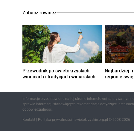
Zobacz również
Przewodnik po świętokrzyskich
Najbardziej 
winnicach i tradycjach winiarskich
regionie świ
Informacje przedstawione na tej stronie internetowej są prywatnymi
sprawie informacji stanowiących rekomendacje dotyczące instrument
odpowiedzialność.
Kontakt
|
Polityka prywatności
| swietokrzyskie.org.pl © 2008-2026