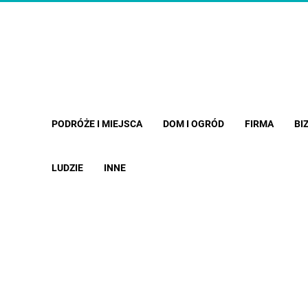
PODRÓŻE I MIEJSCA
DOM I OGRÓD
FIRMA
BI
LUDZIE
INNE