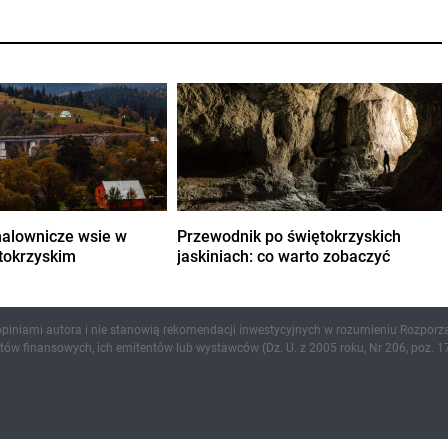
malownicze wsie w
Przewodnik po świętokrzyskich
ętokrzyskim
jaskiniach: co warto zobaczyć
 opiniami autora i nie stanowią rekomendacji inwestycyjnych w rozumieniu Rozporz
ów finansowych, ich emitentów lub wystawców (Dz. U. z 2005 roku, Nr 206, poz. 17