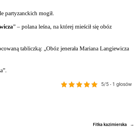
le partyzanckich mogił.
wicza
” – polana leśna, na której mieścił się obóz
cowaną tabliczką: „Obóz jenerała Mariana Langiewicza
a”.
5/5 - 1 głosów
Fitka kazimierska
→