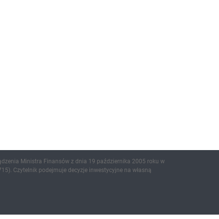
ądzenia Ministra Finansów z dnia 19 października 2005 roku w
15). Czytelnik podejmuje decyzje inwestycyjne na własną