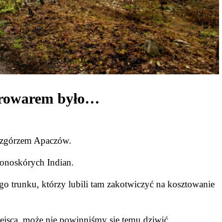
browarem było…
wzgórzem Apaczów.
onoskórych Indian.
o trunku, którzy lubili tam zakotwiczyć na kosztowanie
ejsca, może nie powinniśmy się temu dziwić.