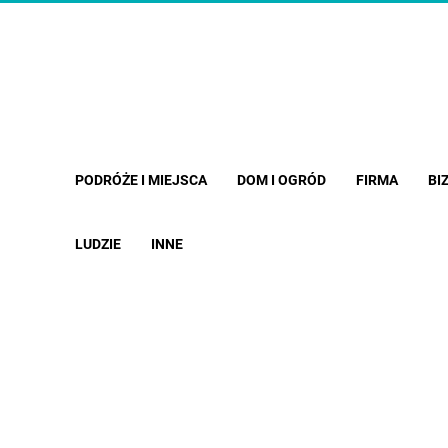
PODRÓŻE I MIEJSCA
DOM I OGRÓD
FIRMA
BI
LUDZIE
INNE