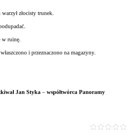
warzył złocisty trunek.
 podupadać.
ę w ruinę.
ywłaszczono i przeznaczono na magazyny.
kiwał Jan Styka
–
współtwórca Panoramy