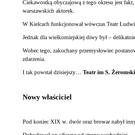
Ciekawostką obyczajową z tego okresu jest fakt,
warszawskich aktorek.
W Kielcach funkcjonował wówczas Teatr Ludwi
Jednak dla wielkomiejskiej diwy był – delikatn
Wobec tego, zakochany przemysłowiec postanow
zdarzenia.
I tak powstał dzisiejszy…
Teatr im S. Żeromsk
Nowy właściciel
Pod koniec XIX w. dwór oraz browar nabył inn
Dobudował on oficynę od strony wschodniej.